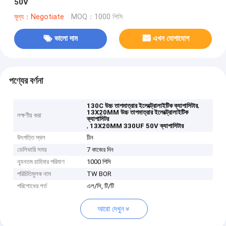
50V
মূল্য：Negotiate
MOQ：1000 পিসি
ভালো দাম
এখন যোগাযোগ
পণ্যের বর্ণনা
,
130C উচ্চ তাপমাত্রার ইলেক্ট্রোলাইটিক ক্যাপাসিটার
13X20MM উচ্চ তাপমাত্রার ইলেক্ট্রোলাইটিক
লক্ষণীয় করা
ক্যাপাসিটর
,
13X20MM 330UF 50V ক্যাপাসিটার
উৎপত্তি স্থল
চীন
ডেলিভারি সময়
7 কাজের দিন
ন্যূনতম চাহিদার পরিমাণ
1000 পিসি
পরিচিতিমুলক নাম
TW BOR
পরিশোধের শর্ত
এল/সি, টি/টি
আরো দেখুন