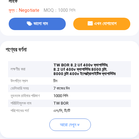
লাইফ
মূল্য：Negotiate
MOQ：1000 পিসি
ভালো দাম
এখন যোগাযোগ
পণ্যের বর্ণনা
,
TW BOR 8.2 Uf 400v ক্যাপাসিটর
লক্ষণীয় করা
,
8.2 Uf 400v ক্যাপাসিটর 8000 ঘন্টা
8000 ঘন্টা 400v ইলেক্ট্রোলাইটিক ক্যাপাসিটর
উৎপত্তি স্থল
চীন
ডেলিভারি সময়
7 কাজের দিন
ন্যূনতম চাহিদার পরিমাণ
1000 পিসি
পরিচিতিমুলক নাম
TW BOR
পরিশোধের শর্ত
এল/সি, টি/টি
আরো দেখুন