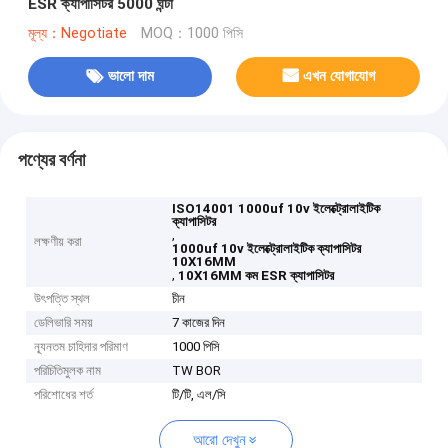
ESR ক্যাপাসিটর 5000 ঘন্টা
মূল্য：Negotiate
MOQ：1000 পিসি
ভালো দাম
এখন যোগাযোগ
পণ্যের বর্ণনা
ISO14001 1000uf 10v ইলেক্ট্রোলাইটিক
ক্যাপাসিটর
,
লক্ষণীয় করা
1000uf 10v ইলেক্ট্রোলাইটিক ক্যাপাসিটর
10X16MM
,
10X16MM কম ESR ক্যাপাসিটর
উৎপত্তি স্থল
চীন
ডেলিভারি সময়
7 কাজের দিন
ন্যূনতম চাহিদার পরিমাণ
1000 পিসি
পরিচিতিমুলক নাম
TW BOR
পরিশোধের শর্ত
টি/টি, এল/সি
আরো দেখুন