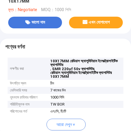
10X17MM
মূল্য：Negotiate
MOQ：1000 পিসি
ভালো দাম
এখন যোগাযোগ
পণ্যের বর্ণনা
10X17MM রেডিয়াল অ্যালুমিনিয়াম ইলেক্ট্রোলাইটিক
ক্যাপাসিটর
লক্ষণীয় করা
,
,
SMR 220uf 50v ক্যাপাসিটর
রেডিয়াল অ্যালুমিনিয়াম ইলেক্ট্রোলাইটিক ক্যাপাসিটর
10X17MM
উৎপত্তি স্থল
চীন
ডেলিভারি সময়
7 কাজের দিন
ন্যূনতম চাহিদার পরিমাণ
1000 পিসি
পরিচিতিমুলক নাম
TW BOR
পরিশোধের শর্ত
এল/সি, টি/টি
আরো দেখুন