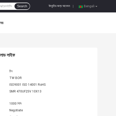
উদ্ধৃতির জন্য আবেদন
Search
|
Bengali
খবর
 লোড লাইফ
চীন
TW BOR
ISO9001 ISO 14001 RoHS
SMR 470UF25V 10X13
1000 পিসি
Negotiate