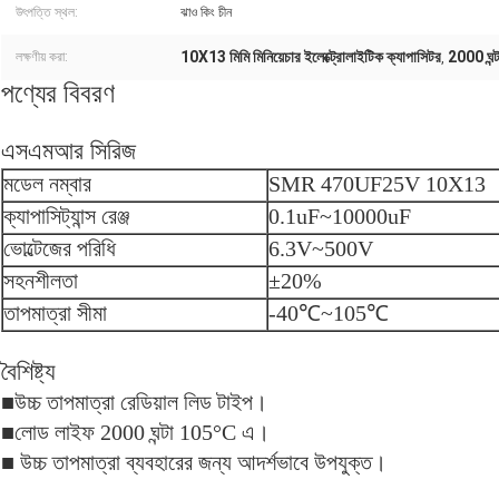
উৎপত্তি স্থল:
ঝাও কিং চীন
10X13 মিমি মিনিয়েচার ইলেক্ট্রোলাইটিক ক্যাপাসিটর
2000 ঘন্
লক্ষণীয় করা:
,
পণ্যের বিবরণ
এসএমআর সিরিজ
মডেল নম্বার
SMR 470UF25V 10X13
ক্যাপাসিট্যান্স রেঞ্জ
0.1uF
~10000uF
ভোল্টেজের পরিধি
6.3V
~500V
সহনশীলতা
±20%
তাপমাত্রা সীমা
-40
℃~105℃
বৈশিষ্ট্য
■উচ্চ তাপমাত্রা রেডিয়াল লিড টাইপ।
■লোড লাইফ 2000 ঘন্টা 105°C এ।
■ উচ্চ তাপমাত্রা ব্যবহারের জন্য আদর্শভাবে উপযুক্ত।