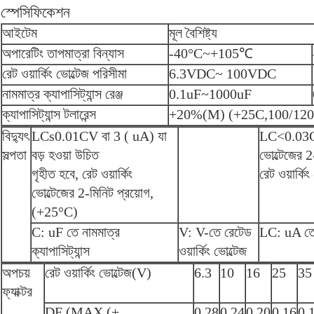
স্পেসিফিকেশন
আইটেম
মূল বৈশিষ্ট্য
অপারেটিং তাপমাত্রা বিন্যাস
-40°C~+105
℃
রেট ওয়ার্কিং ভোল্টেজ পরিসীমা
6.3VDC~ 100VDC
নামমাত্র ক্যাপাসিট্যান্স রেঞ্জ
0.1uF~1000uF
ক্যাপাসিট্যান্স টলারেন্স
+20%(M) (+25C,100/12
বিদ্যুৎ
LCs0.01CV বা 3 ( uA) যা
LC<0.03CV+
সল্পতা
বড় হওয়া উচিত
ভোল্টেজের 
গৃহীত হবে, রেট ওয়ার্কিং
রেট ওয়ার্কি
ভোল্টেজের 2-মিনিট প্রয়োগ,
(+25°C)
C: uF তে নামমাত্র
V: V-তে রেটেড
LC: uA তে 
ক্যাপাসিট্যান্স
ওয়ার্কিং ভোল্টেজ
অপচয়
রেট ওয়ার্কিং ভোল্টেজ(V)
6.3
10
16
25
35
ফ্যাক্টর
DF (MAX (+
0.28
0.24
0.20
0.16
0.