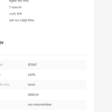
স্ট্যান্ডার্ড শক্ত কাগজ
7 কাজের দিন
এল/সি, টি/টি
প্রতি মাসে 1000 মিলিয়ন
াইফ
ান্স:
470UF
া:
±20%
রী প্রকার:
কারখানা
:
2000 ঘন্টা
শক্ত কাগজ/কাস্টমাইজড