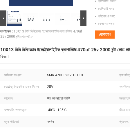
প্যাকেজিং বিবরণ:
ডেলিভারি সময়:
পরিশোধের শর্ত:
যোগানের ক্ষমতা:
বড় ইমেজ :
10X13 মিমি মিনিয়েচার ইলেক্ট্রোলাইটিক ক্যাপাসিটর 470uf
যোগাযোগ
25v 2000 ঘন্টা লোড লাইফ
10X13 মিমি মিনিয়েচার ইলেক্ট্রোলাইটিক ক্যাপাসিটর 470uf 25v 2000 ঘন্টা লোড ল
বিবরণ
আর্টিকাল সংখ্যা:
SMR 470UF25V 10X13
ক্যাপাসিট্য
ভোল্টেজ, বৈদ্যুতিক একক বিশেষ:
25V
সহনশীলত
আবেদন:
উচ্চ তাপমাত্রা সার্কিট
সরবরাহকা
অপারেটিং তাপমাত্রা:
-40℃~105℃
জীবন ভার
নমুনা পরিষেবা:
সমর্থন
প্যাকেজ: