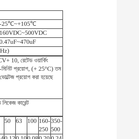
-25
℃
~+105
℃
160VDC~500VDC
0.47uF~470uF
0Hz)
 10, রেটেড ওয়ার্কিং
2-মিনিট প্রয়োগ, (+ 25°C) তম
ং ভোল্টেজ প্রয়োগ করা হয়েছে
লিকেজ কারেন্ট
50
63
100
160-
350-
250
500
14
0.12
0.10
0.08
0.20
0.24