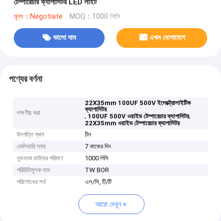
টেম্পারেচার ক্যাপাসিটর LED লাইট
মূল্য：Negotiate
MOQ：1000 পিসি
ভালো দাম
এখন যোগাযোগ
পণ্যের বর্ণনা
22X35mm 100UF 500V ইলেক্ট্রোলাইটিক
ক্যাপাসিটর
লক্ষণীয় করা
,
,
100UF 500V ওয়াইড টেম্পারেচার ক্যাপাসিটর
22X35mm ওয়াইড টেম্পারেচার ক্যাপাসিটর
উৎপত্তি স্থল
চীন
ডেলিভারি সময়
7 কাজের দিন
ন্যূনতম চাহিদার পরিমাণ
1000 পিসি
পরিচিতিমুলক নাম
TW BOR
পরিশোধের শর্ত
এল/সি, টি/টি
আরো দেখুন