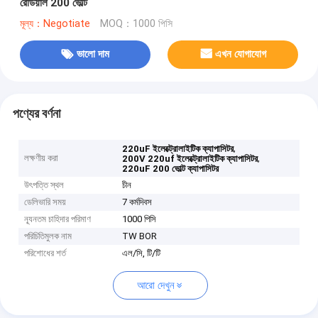
রেডিয়াল 200 ভোল্ট
মূল্য：Negotiate
MOQ：1000 পিসি
ভালো দাম
এখন যোগাযোগ
পণ্যের বর্ণনা
,
220uF ইলেক্ট্রোলাইটিক ক্যাপাসিটর
লক্ষণীয় করা
,
200V 220uf ইলেক্ট্রোলাইটিক ক্যাপাসিটর
220uF 200 ভোল্ট ক্যাপাসিটর
উৎপত্তি স্থল
চীন
ডেলিভারি সময়
7 কর্মদিবস
ন্যূনতম চাহিদার পরিমাণ
1000 পিসি
পরিচিতিমুলক নাম
TW BOR
পরিশোধের শর্ত
এল/সি, টি/টি
আরো দেখুন