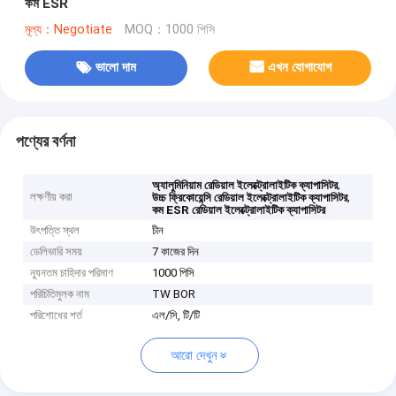
কম ESR
মূল্য：Negotiate
MOQ：1000 পিসি
ভালো দাম
এখন যোগাযোগ
পণ্যের বর্ণনা
,
অ্যালুমিনিয়াম রেডিয়াল ইলেক্ট্রোলাইটিক ক্যাপাসিটর
লক্ষণীয় করা
,
উচ্চ ফ্রিকোয়েন্সি রেডিয়াল ইলেক্ট্রোলাইটিক ক্যাপাসিটর
কম ESR রেডিয়াল ইলেক্ট্রোলাইটিক ক্যাপাসিটর
উৎপত্তি স্থল
চীন
ডেলিভারি সময়
7 কাজের দিন
ন্যূনতম চাহিদার পরিমাণ
1000 পিসি
পরিচিতিমুলক নাম
TW BOR
পরিশোধের শর্ত
এল/সি, টি/টি
আরো দেখুন