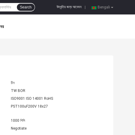
উদ্ধৃতির জন্য আবেদন
Search
|
Bengali
খবর
চীন
TW BOR
ISO9001 ISO 14001 RoHS
PST100uF200V 18x27
1000 পিসি
Negotiate