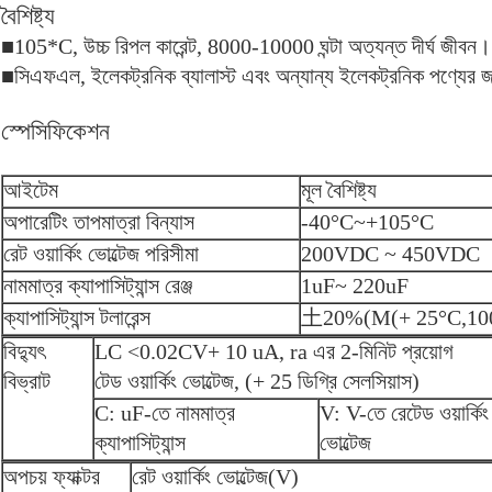
বৈশিষ্ট্য
■105*C, উচ্চ রিপল কারেন্ট, 8000-10000 ঘন্টা অত্যন্ত দীর্ঘ জীবন।
■সিএফএল, ইলেকট্রনিক ব্যালাস্ট এবং অন্যান্য ইলেকট্রনিক পণ্যের 
স্পেসিফিকেশন
আইটেম
মূল বৈশিষ্ট্য
অপারেটিং তাপমাত্রা বিন্যাস
-40°C~+105°C
রেট ওয়ার্কিং ভোল্টেজ পরিসীমা
200VDC ~ 450VDC
নামমাত্র ক্যাপাসিট্যান্স রেঞ্জ
1uF~ 220uF
ক্যাপাসিট্যান্স টলারেন্স
土20%(M(+ 25°C,10
বিদ্যুৎ
LC <0.02CV+ 10 uA, ra এর 2-মিনিট প্রয়োগ
বিভ্রাট
টেড ওয়ার্কিং ভোল্টেজ, (+ 25 ডিগ্রি সেলসিয়াস)
C: uF-তে নামমাত্র
V: V-তে রেটেড ওয়ার্কিং
ক্যাপাসিট্যান্স
ভোল্টেজ
অপচয় ফ্যাক্টর
রেট ওয়ার্কিং ভোল্টেজ(V)