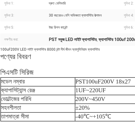
সুবিধা 1:
দ্রুত ডেলিভারি
সুবিধা 2:
সুবিধা 3:
30 বছরেরও বেশি অভিজ্ঞতা ক্যাপাসিটর উত্পাদন
সুবিধা 4:
সুবিধা 5:
উচ্চ রিপল কারেন্ট
সুবিধা 6:
PST সবুজ LED লাইট ক্যাপাসিটর
ক্যাপাসিটর 100uf 200v
লক্ষণীয় করা:
,
100uF200V LED লাইট ক্যাপাসিটর 8000 ঘন্টা দীর্ঘ জীবন অ্যালুমিনিয়াম ক্যাপাসিটর
পণ্যের বিবরণ
পিএসটি সিরিজ
মডেল নম্বার
PST100uF200V 18x27
ক্যাপাসিট্যান্স রেঞ্জ
1UF
~220UF
ভোল্টেজের পরিধি
200V
~450V
সহনশীলতা
±20%
তাপমাত্রা সীমা
-40
℃~+105℃