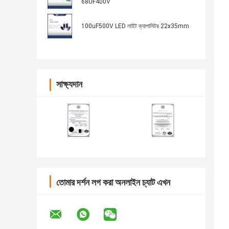
68UF400V
100uF500V LED লাইট ক্যাপাসিটর 22x35mm
সাক্ষ্যদান
তোমার দর্শন লগ করা অনলাইন চ্যাট এখন