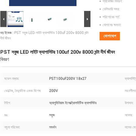
প্যাকেজিং বিবরণ:
ডেলিভারি সময়:
পরিশোধের শর্ত:
যোগানের ক্ষমতা:
বড় ইমেজ :
PST সবুজ LED লাইট ক্যাপাসিটর 100uf 200v 8000 ঘন্টা
যোগাযোগ
দীর্ঘ জীবন
PST সবুজ LED লাইট ক্যাপাসিটর 100uf 200v 8000 ঘন্টা দীর্ঘ জীবন
বিবরণ
মডেল নম্বার:
PST100uF200V 18x27
ক্যাপাসিট্য
ভোল্টেজ, বৈদ্যুতিক একক বিশেষ:
200V
সহনশীলত
টাইপ:
অ্যালুমিনিয়াম ইলেক্ট্রোলাইটিক ক্যাপাসিটর
উপাদান:
রঙ:
সবুজ
আকার:
নমুনা পরিষেবা:
সমর্থন
দামের মেয