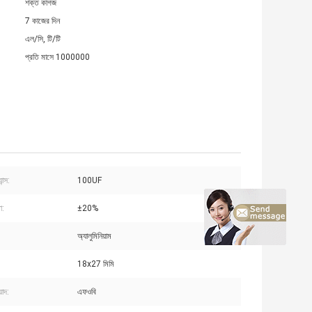
শক্ত কাগজ
7 কাজের দিন
এল/সি, টি/টি
প্রতি মাসে 1000000
ান্স:
100UF
া:
±20%
অ্যালুমিনিয়াম
18x27 মিমি
়াদ:
এফওবি