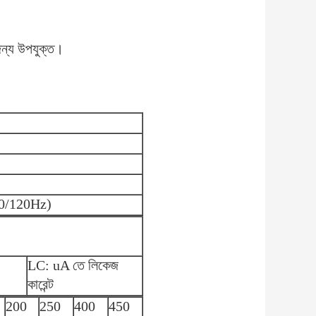
জন্য উপযুক্ত।
0/120Hz)
LC: uA তে লিকেজ
কারেন্ট
200
250
400
450