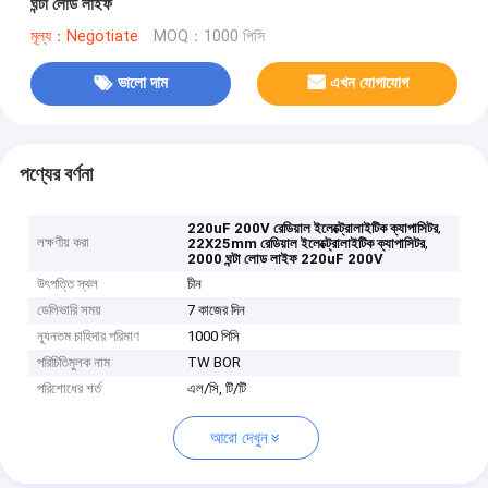
ঘন্টা লোড লাইফ
মূল্য：Negotiate
MOQ：1000 পিসি
ভালো দাম
এখন যোগাযোগ
পণ্যের বর্ণনা
,
220uF 200V রেডিয়াল ইলেক্ট্রোলাইটিক ক্যাপাসিটর
লক্ষণীয় করা
,
22X25mm রেডিয়াল ইলেক্ট্রোলাইটিক ক্যাপাসিটর
2000 ঘন্টা লোড লাইফ 220uF 200V
উৎপত্তি স্থল
চীন
ডেলিভারি সময়
7 কাজের দিন
ন্যূনতম চাহিদার পরিমাণ
1000 পিসি
পরিচিতিমুলক নাম
TW BOR
পরিশোধের শর্ত
এল/সি, টি/টি
আরো দেখুন