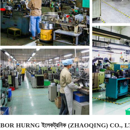
BOR HURNG ইলেকট্রনিক (ZHAOQING) CO., 