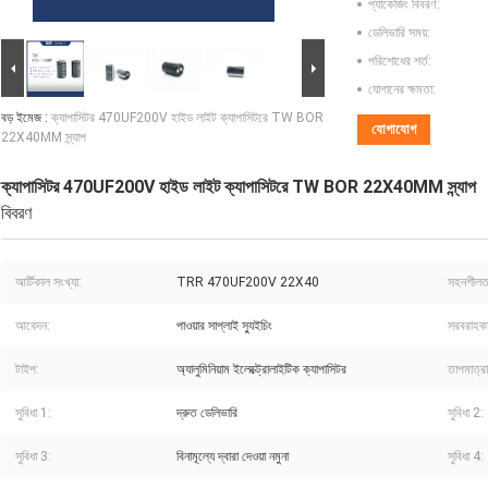
প্যাকেজিং বিবরণ:
ডেলিভারি সময়:
পরিশোধের শর্ত:
যোগানের ক্ষমতা:
বড় ইমেজ :
ক্যাপাসিটর 470UF200V হাইড লাইট ক্যাপাসিটরে TW BOR
যোগাযোগ
22X40MM স্ন্যাপ
ক্যাপাসিটর 470UF200V হাইড লাইট ক্যাপাসিটরে TW BOR 22X40MM স্ন্যাপ
বিবরণ
আর্টিকাল সংখ্যা:
TRR 470UF200V 22X40
সহনশীলত
আবেদন:
পাওয়ার সাপ্লাই স্যুইচিং
সরবরাহকা
টাইপ:
অ্যালুমিনিয়াম ইলেক্ট্রোলাইটিক ক্যাপাসিটর
তাপমাত্রা
সুবিধা 1:
দ্রুত ডেলিভারি
সুবিধা 2:
সুবিধা 3:
বিনামূল্যে দ্বারা দেওয়া নমুনা
সুবিধা 4: