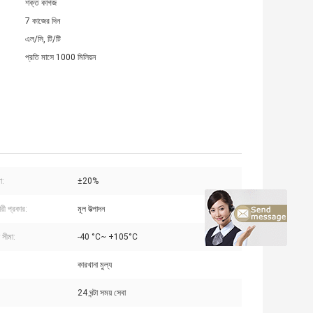
শক্ত কাগজ
7 কাজের দিন
এল/সি, টি/টি
প্রতি মাসে 1000 মিলিয়ন
া:
±20%
রী প্রকার:
মূল উত্পাদন
 সীমা:
-40 °C~ +105°C
কারখানা মুল্য
24 ঘন্টা সময় সেবা