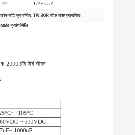
 পরিধি:
10V ~ 500V
ইড লাইট ক্যাপাসিটর
TW BOR হাইড লাইট ক্যাপাসিটর
,
চার ক্যাপাসিটর
ং 2000 ঘন্টা দীর্ঘ জীবন
ত
25°C~+105°C
60VDC ~ 500VDC
7uF~ 1000uF