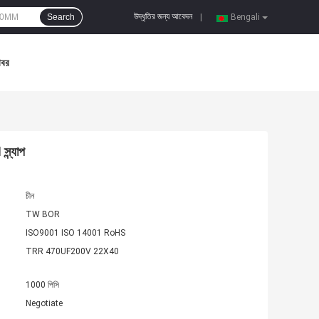
উদ্ধৃতির জন্য আবেদন
Search
|
Bengali
খবর
ন্যাপ
চীন
TW BOR
ISO9001 ISO 14001 RoHS
TRR 470UF200V 22X40
1000 পিসি
Negotiate