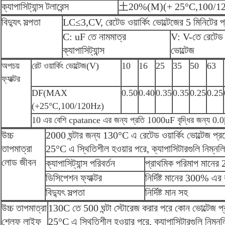
ক্যাপাসিট্যান্স টলারেন্স
土20%(M)(+ 25°C,100/1
বিদ্যুৎ সল্পতা
LC≤3,CV, রেটেড ওয়ার্কিং ভোল্টেজের 5 মিনিটের 
C: uF তে নামমাত্র
V: V-তে রেটেড ওয
ক্যাপাসিট্যান্স
ভোল্টেজ
অপচয়
রেট ওয়ার্কিং ভোল্টেজ(V)
10
16
25
35
50
63
ফ্যাক্টর
DF(MAX
0.50
0.40
0.35
0.35
0.25
0.25
(+25°C,100/120Hz)
10 এর বেশি cpatance এর জন্য প্রতি 1000uF বৃদ্ধির জন্য 0.
উচ্চ
2000 ঘন্টার জন্য 130°C এ রেটেড ওয়ার্কিং ভোল্টেজ প্
তাপমাত্রা
25°C এ স্থিতিশীল হওয়ার পরে, ক্যাপাসিটারগুলি নিম্নলি
লোড জীবন
ক্যাপাসিট্যান্স পরিবর্তন
প্রাথমিক পরিমাপ মানের
ডিসিপেশন ফ্যাক্টর
নির্দিষ্ট মানের 300% এর
বিদ্যুৎ সল্পতা
নির্দিষ্ট মান সহ
উচ্চ তাপমাত্রা
130C তে 500 ঘন্টা স্টোরেজ করার পরে কোন ভোল্টেজ প
শেলফ লাইফ
25°C এ স্থিতিশীল হওয়ার পরে, ক্যাপাসিটারগুলি নিম্নল