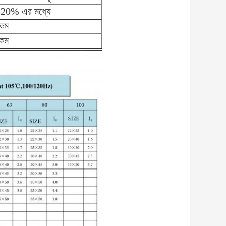
র 20% এর মধ্যে
 কম
 কম