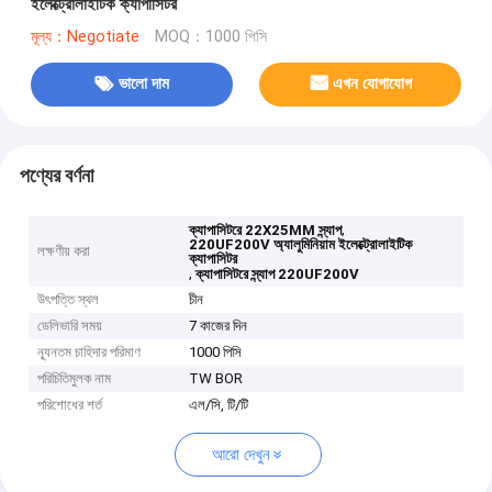
ইলেক্ট্রোলাইটিক ক্যাপাসিটর
মূল্য：Negotiate
MOQ：1000 পিসি
ভালো দাম
এখন যোগাযোগ
পণ্যের বর্ণনা
,
ক্যাপাসিটরে 22X25MM স্ন্যাপ
220UF200V অ্যালুমিনিয়াম ইলেক্ট্রোলাইটিক
লক্ষণীয় করা
ক্যাপাসিটর
,
ক্যাপাসিটরে স্ন্যাপ 220UF200V
উৎপত্তি স্থল
চীন
ডেলিভারি সময়
7 কাজের দিন
ন্যূনতম চাহিদার পরিমাণ
1000 পিসি
পরিচিতিমুলক নাম
TW BOR
পরিশোধের শর্ত
এল/সি, টি/টি
আরো দেখুন