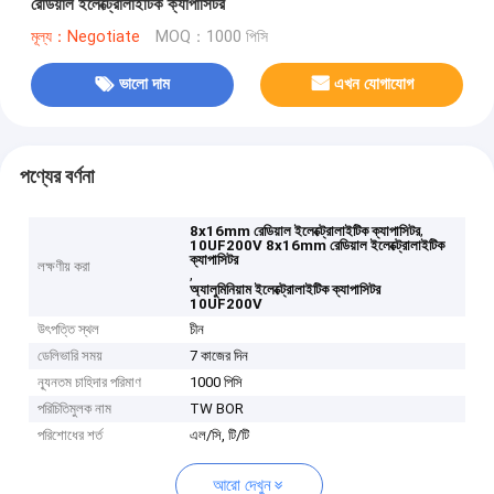
রেডিয়াল ইলেক্ট্রোলাইটিক ক্যাপাসিটর
মূল্য：Negotiate
MOQ：1000 পিসি
ভালো দাম
এখন যোগাযোগ
পণ্যের বর্ণনা
,
8x16mm রেডিয়াল ইলেক্ট্রোলাইটিক ক্যাপাসিটর
10UF200V 8x16mm রেডিয়াল ইলেক্ট্রোলাইটিক
ক্যাপাসিটর
লক্ষণীয় করা
,
অ্যালুমিনিয়াম ইলেক্ট্রোলাইটিক ক্যাপাসিটর
10UF200V
উৎপত্তি স্থল
চীন
ডেলিভারি সময়
7 কাজের দিন
ন্যূনতম চাহিদার পরিমাণ
1000 পিসি
পরিচিতিমুলক নাম
TW BOR
পরিশোধের শর্ত
এল/সি, টি/টি
আরো দেখুন