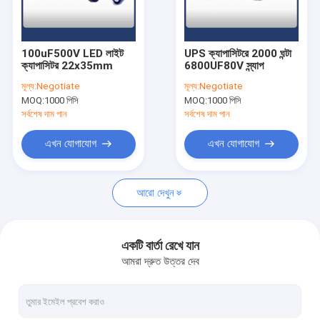
কারখানা ভ্রমণ
মান নিয়ন্ত্রণ
100uF500V LED লাইট
UPS ক্যাপাসিটরে 2000 ঘন্টা
ক্যাপাসিটর 22x35mm
6800UF80V স্ন্যাপ
আমাদের সাথে যোগাযোগ করুন
মূল্য:
Negotiate
মূল্য:
Negotiate
MOQ:
1000 পিসি
MOQ:
1000 পিসি
খবর
সর্বশেষ দাম পান
সর্বশেষ দাম পান
এখন যোগাযোগ
এখন যোগাযোগ
অ্যালুমিনিয়াম ইলেক্ট্রোলাইটিক ক্যাপাসিটর
আরো দেখুন
রেডিয়াল ইলেক্ট্রোলাইটিক ক্যাপাসিটর
এলইডি লাইট ক্যাপাসিটর
একটি বার্তা রেখে যান
আমরা দ্রুত উত্তর দেব
ইউপিএস ক্যাপাসিটর
ইনভার্টার ক্যাপাসিটর