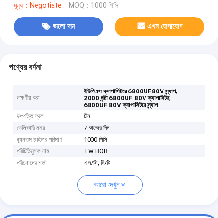
মূল্য：Negotiate
MOQ：1000 পিসি
ভালো দাম
এখন যোগাযোগ
পণ্যের বর্ণনা
,
ইউপিএস ক্যাপাসিটরে 6800UF80V স্ন্যাপ
লক্ষণীয় করা
,
2000 ঘন্টা 6800UF 80V ক্যাপাসিটর
6800UF 80V ক্যাপাসিটরে স্ন্যাপ
উৎপত্তি স্থল
চীন
ডেলিভারি সময়
7 কাজের দিন
ন্যূনতম চাহিদার পরিমাণ
1000 পিসি
পরিচিতিমুলক নাম
TW BOR
পরিশোধের শর্ত
এল/সি, টি/টি
আরো দেখুন